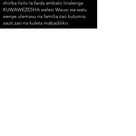
shirika lisilo la faida ambalo linalenga
KUWAWEZESHA walezi Weusi wa watu
wenye ulemavu na familia zao kutumia
sauti zao na kuleta mabadiliko.
647-4
91-3775
info@sawubonaacs.org
Taarifa ya Ufikiaji
Sera ya Faragha
© 2023 Sawubona Africentric